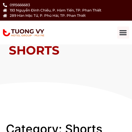
0915666683
193 Nguyễn Đình Chiểu, P. Hàm Tiến, TP. Phan Thiết
289 Hàn Mặc Tử, P. Phú Hài, TP. Phan Thiết
SHORTS
Category:
Shorts