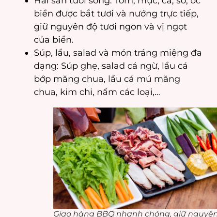
Hải sản tươi sống: Tôm, mực, cá, sò, ốc
biển được bắt tươi và nướng trực tiếp,
giữ nguyên độ tươi ngon và vị ngọt
của biển.
Súp, lẩu, salad và món tráng miệng đa
dạng: Súp ghẹ, salad cá ngừ, lẩu cá
bớp măng chua, lẩu cá mú măng
chua, kim chi, nấm các loại,…
Giao hàng BBQ nhanh chóng, giữ nguyê