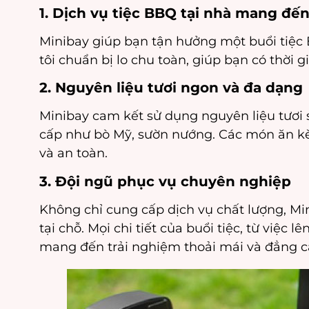
1. Dịch vụ tiệc BBQ tại nhà mang đến 
Minibay giúp bạn tận hưởng một buổi tiệc 
tôi chuẩn bị lo chu toàn, giúp bạn có thờ
2. Nguyên liệu tươi ngon và đa dạng
Minibay cam kết sử dụng nguyên liệu tươi s
cấp như bò Mỹ, sườn nướng. Các món ăn kè
và an toàn.
3. Đội ngũ phục vụ chuyên nghiệp
Không chỉ cung cấp dịch vụ chất lượng, M
tại chỗ. Mọi chi tiết của buổi tiệc, từ vi
mang đến trải nghiệm thoải mái và đẳng c