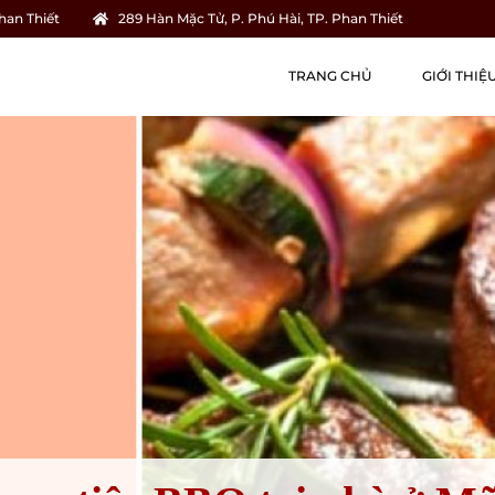
han Thiết
289 Hàn Mặc Tử, P. Phú Hài, TP. Phan Thiết
TRANG CHỦ
GIỚI THIỆ