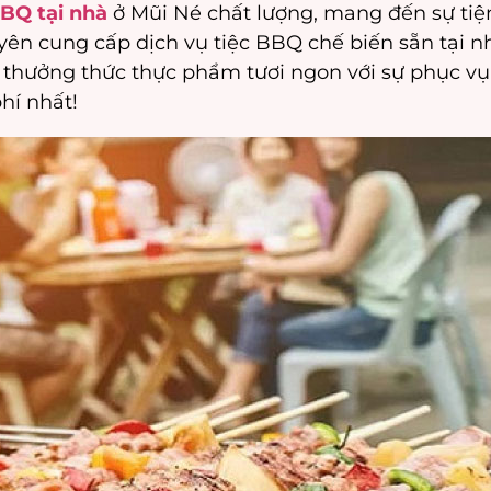
BBQ tại nhà
ở Mũi Né chất lượng, mang đến sự tiện
huyên cung cấp dịch vụ tiệc BBQ chế biến sẵn tại 
 thưởng thức thực phẩm tươi ngon với sự phục v
hí nhất!