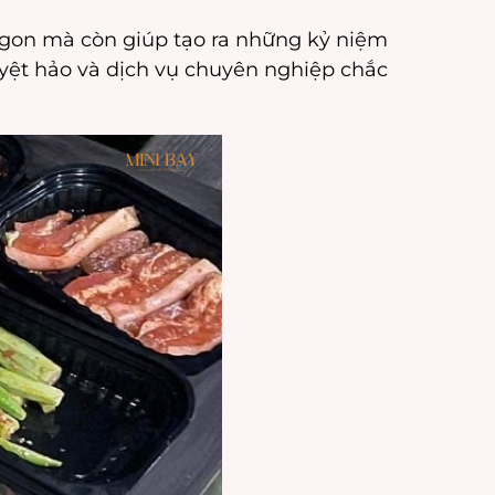
ngon mà còn giúp tạo ra những kỷ niệm
uyệt hảo và dịch vụ chuyên nghiệp chắc