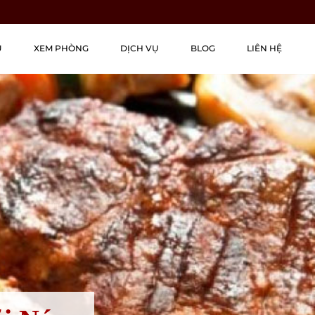
U
XEM PHÒNG
DỊCH VỤ
BLOG
LIÊN HỆ